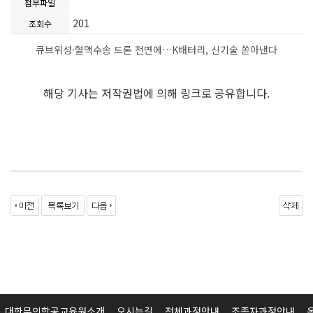
첨부파일
201
조회수
큐브위성·혈액수송 드론 전면에…K배터리, 신기술 쏟아낸다
해당 기사는 저작권법에 의해 링크로 공유합니다.
대한무인항공교육원소개
오시는길
전체과정안내
조종자과정안내