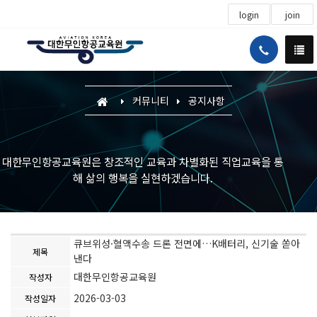
login
join
커뮤니티
공지사항
대한무인항공교육원은 창조적인 교육과 차별화된 직업교육을 통
해 삶의 행복을 실현하겠습니다.
큐브위성·혈액수송 드론 전면에…K배터리, 신기술 쏟아
제목
낸다
대한무인항공교육원
작성자
2026-03-03
작성일자