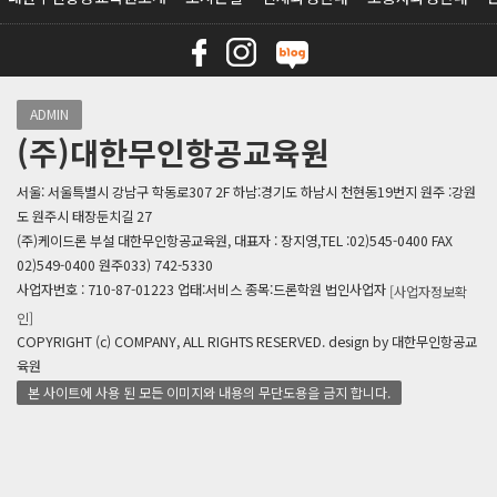
ADMIN
(주)대한무인항공교육원
서울: 서울특별시 강남구 학동로307 2F 하남:경기도 하남시 천현동19번지 원주 :강원
도 원주시 태장둔치길 27
(주)케이드론 부설 대한무인항공교육원, 대표자 : 장지영,TEL :02)545-0400 FAX
02)549-0400 원주033) 742-5330
사업자번호 : 710-87-01223 업태:서비스 종목:드론학원 법인사업자
[사업자정보확
인]
COPYRIGHT (c) COMPANY, ALL RIGHTS RESERVED. design by 대한무인항공교
육원
본 사이트에 사용 된 모든 이미지와 내용의 무단도용을 금지 합니다.