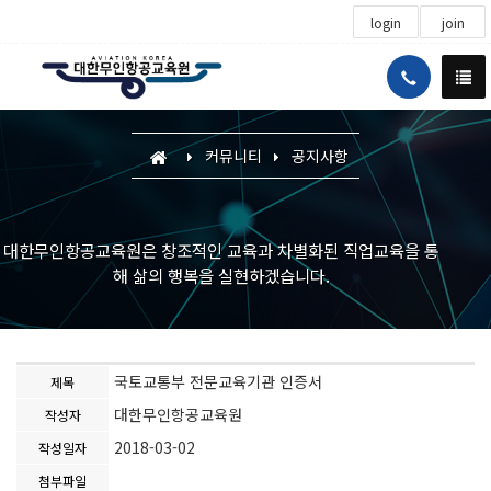
login
join
커뮤니티
공지사항
대한무인항공교육원은 창조적인 교육과 차별화된 직업교육을 통
해 삶의 행복을 실현하겠습니다.
국토교통부 전문교육기관 인증서
제목
대한무인항공교육원
작성자
2018-03-02
작성일자
첨부파일