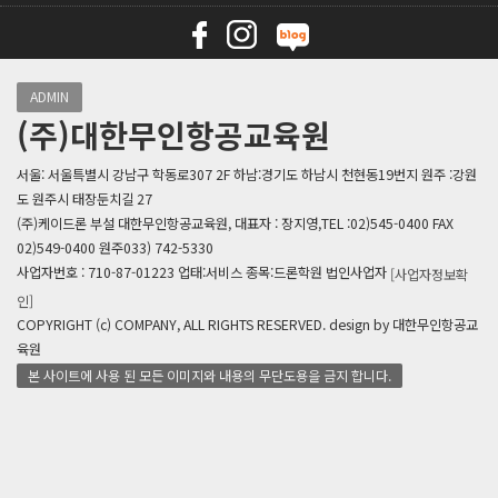
ADMIN
(주)대한무인항공교육원
서울: 서울특별시 강남구 학동로307 2F 하남:경기도 하남시 천현동19번지 원주 :강원
도 원주시 태장둔치길 27
(주)케이드론 부설 대한무인항공교육원, 대표자 : 장지영,TEL :02)545-0400 FAX
02)549-0400 원주033) 742-5330
사업자번호 : 710-87-01223 업태:서비스 종목:드론학원 법인사업자
[사업자정보확
인]
COPYRIGHT (c) COMPANY, ALL RIGHTS RESERVED. design by 대한무인항공교
육원
본 사이트에 사용 된 모든 이미지와 내용의 무단도용을 금지 합니다.