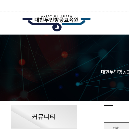
대한무인항공교
커뮤니티
번호