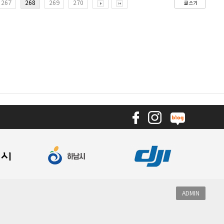
267
268
269
270
ADMIN