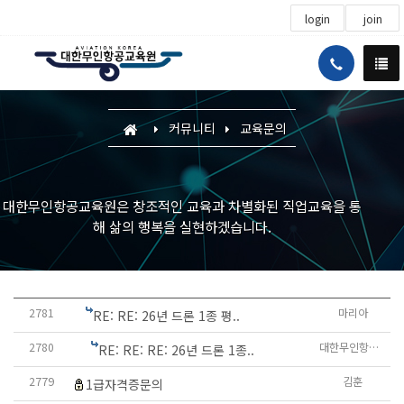
login
join
커뮤니티
교육문의
대한무인항공교육원은 창조적인 교육과 차별화된 직업교육을 통
해 삶의 행복을 실현하겠습니다.
2781
마리아
RE: RE: 26년 드론 1종 평..
2780
대한무인항공교육원
RE: RE: RE: 26년 드론 1종..
2779
김훈
1급자격증문의