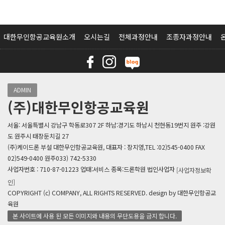
대한무인항공교육원소개
오시는길
전체과정안내
조종자과정안내
ADMIN
(주)대한무인항공교육원
서울: 서울특별시 강남구 학동로307 2F 하남:경기도 하남시 천현동19번지 원주 :강원
도 원주시 태장둔치길 27
(주)케이드론 부설 대한무인항공교육원, 대표자 : 장지영,TEL :02)545-0400 FAX
02)549-0400 원주033) 742-5330
사업자번호 : 710-87-01223 업태:서비스 종목:드론학원 법인사업자
[사업자정보확
인]
COPYRIGHT (c) COMPANY, ALL RIGHTS RESERVED. design by 대한무인항공교
육원
본 사이트에 사용 된 모든 이미지와 내용의 무단도용을 금지 합니다.